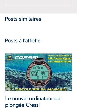
Set de L'Atelier de la Mer
L'ATELIER DE L
Marseille
Posts similaires
Posts à l'affiche
Le nouvel ordinateur de
plongée Cressi