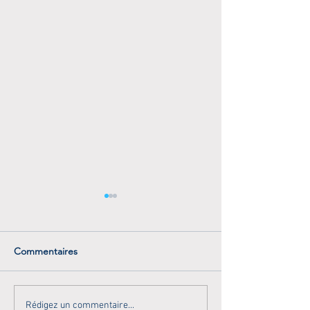
Commentaires
Retour des plongées Sun
Camille Lacourt a
Rédigez un commentaire...